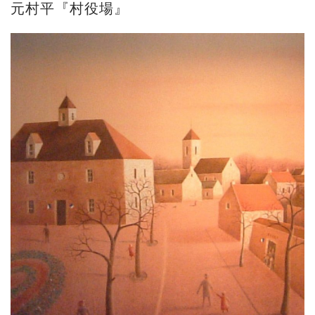
元村平『村役場』
ご案内
2026.2.17
砂澤ビッキ展 －砂澤ビッキの生きた時代－...
ご案内
2023.4.25
心のふるさとー安田侃彫刻講演「アルテピア...
ご案内
2023.2.25
ギャラリーシーズ「秋の美術散歩 京都・大...