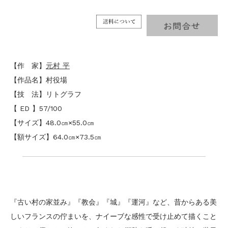
【作 家】
元村 平
【作品名】村役場
【技 法】リトグラフ
【 ED 】57/100
【サイズ】48.0㎝×55.0㎝
【額サイズ】64.0㎝×73.5㎝
『古い村の家並み』『教会』『城』『運河』など、昔からある美
しいフランスの佇まいを、ナイーブな感性で受け止めて描くこと