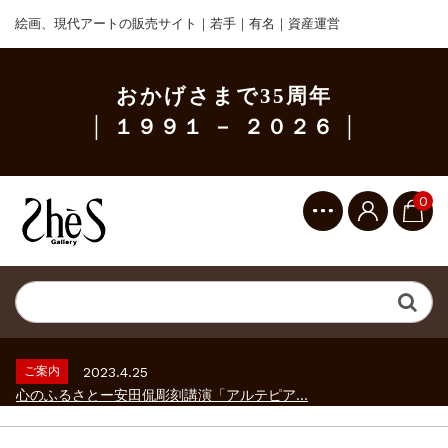
絵画、現代アートの販売サイト｜若手｜有名｜資産運営
おかげさまで35周年
│ １９９１ － ２０２６ │
0
ご案内
2023.2.25
ギャラリーシーズ「秋の美術散歩 京都・大...
ご案内
2026.2.17
砂澤ビッキ展 －砂澤ビッキの生きた時代－...
ご案内
2023.4.25
心のふるさとー安田侃彫刻講演「アルテピア...
ご案内
2023.2.25
ギャラリーシーズ「秋の美術散歩 京都・大...