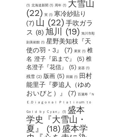
大雪山
(1)
北海道新聞
(1)
周年
(1)
(22)
寒冷紗貼り
実
(1)
山
(22)
手吹ガラ
(7)
旭川
(19)
ス
(8)
旭川市彫
星野美知枝『天
刻美術館
(1)
使の羽・3』
(7)
椎
果実
(1)
名 澄子『凪まで』
(5)
椎
名澄子『花信』
(5)
楽器
(1)
田村
版画
(5)
残雪
(2)
田園
(1)
能里子『夢追人（ゆめ
おいびと）』
(7)
百瀬寿『Ｎ
Ｅ.Ｄｉａｇｏｎａｌ Ｐｌａｔｉｎum ｔo
盛本
Goｌｄ ｂｙ Cｙaｎ』
(1)
学史『大雪山・
夏』
(18)
盛本学