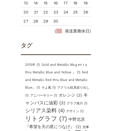
13
14
15
16
17
18
19
20
21
22
23
24
25
26
27
28
29
30
(
発送業務休日)
タグ
2015年
(1)
Gold and Metallic Maｇenｔa
thru Metallic Blue and Yellow 』
(1)
Red
and Metallic Red thru Blue and Metallic
Blue』
(1)
そよ風
(1)
アクリル絵具絞り出し
キ
オレンジ
(2)
(1)
アニバーサリー
(1)
ャンパスに油彩
(3)
グラフ旭川
(1)
シリアス染料
(4)
デザイン
(1)
リトグラフ
(7)
中野北溟
『希望を天の星につなげ』
(2)
光琳