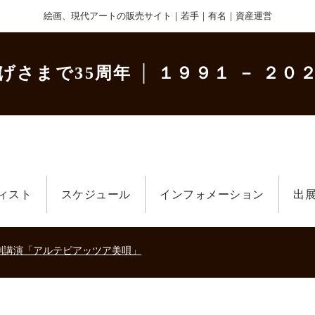
絵画、現代アートの販売サイト｜若手｜有名｜資産運営
げさまで35周年
│ １９９１ － ２０２
ィスト
スケジュール
インフォメーション
出
美術散歩 京都・大阪 ～二都物語～」
キの生きた時代－
刻講演「アルテピアッツア美唄」
美術散歩 京都・大阪 ～二都物語～」
キの生きた時代－
刻講演「アルテピアッツア美唄」