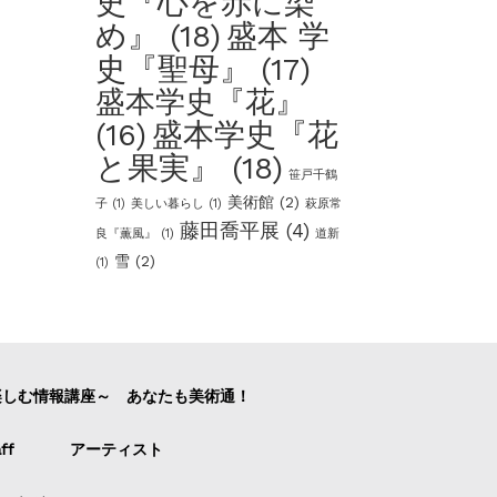
史『心を赤に染
め』
(18)
盛本 学
史『聖母』
(17)
盛本学史『花』
盛本学史『花
(16)
と果実』
(18)
笹戸千鶴
美術館
(2)
子
(1)
美しい暮らし
(1)
萩原常
藤田喬平展
(4)
良『薫風』
(1)
道新
雪
(2)
(1)
楽しむ情報講座～ あなたも美術通！
ff
アーティスト