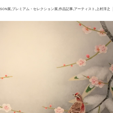
美術散歩 京都・大阪 ～二都物語～」
AISON展
,
プレミアム・セレクション展
,
作品記事
,
アーティスト
,
上村淳之