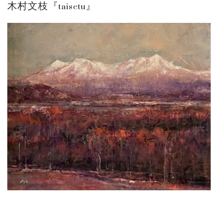
木村文枝『taisetu』
ご案内
2026.2.17
砂澤ビッキ展 －砂澤ビッキの生きた時代－...
ご案内
2023.4.25
心のふるさとー安田侃彫刻講演「アルテピア...
ご案内
2023.2.25
ギャラリーシーズ「秋の美術散歩 京都・大...