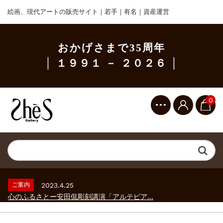
絵画、現代アートの販売サイト｜若手｜有名｜資産運営
おかげさまで35周年
│ １９９１ － ２０２６ │
0
ご案内
2023.2.25
ギャラリーシーズ「秋の美術散歩 京都・大...
ご案内
2026.2.17
砂澤ビッキ展 －砂澤ビッキの生きた時代－...
ご案内
2023.4.25
心のふるさとー安田侃彫刻講演「アルテピア...
ご案内
2023.2.25
ギャラリーシーズ「秋の美術散歩 京都・大...