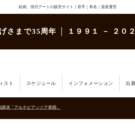
絵画、現代アートの販売サイト｜若手｜有名｜資産運営
げさまで35周年
│ １９９１ － ２０２
ィスト
スケジュール
インフォメーション
出
美術散歩 京都・大阪 ～二都物語～」
キの生きた時代－
刻講演「アルテピアッツア美唄」
美術散歩 京都・大阪 ～二都物語～」
キの生きた時代－
刻講演「アルテピアッツア美唄」
美術散歩 京都・大阪 ～二都物語～」