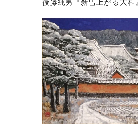
後藤純男『新雪上がる大和