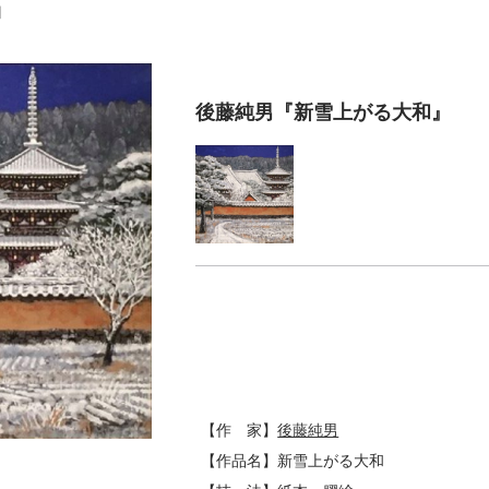
』
後藤純男『新雪上がる大和』
【作 家】
後藤純男
【作品名】新雪上がる大和