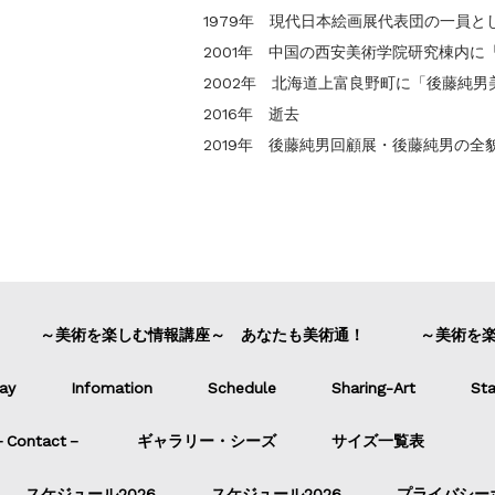
1979年 現代日本絵画展代表団の一員
2001年 中国の西安美術学院研究棟内
2002年 北海道上富良野町に「後藤純
2016年 逝去
2019年 後藤純男回顧展・後藤純男の全
～美術を楽しむ情報講座～ あなたも美術通！
～美術を
ay
Infomation
Schedule
Sharing-Art
Sta
ontact－
ギャラリー・シーズ
サイズ一覧表
スケジュール2026
スケジュール2026
プライバシー