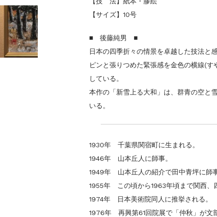
【技 法】紙本・膠絵
【サイズ】10号
■ 後藤純男 ■
日本の四季折々の情景を卓越した技法と
ピンと張りつめた緊張感を金色の横線(す
している。
本作の「新雪上る大和」は、群青の空と
いる。
1930年 千葉県関宿町に生まれる。
1946年 山本丘人に師事。
1949年 山本丘人の紹介で田中青坪に師
1955年 この頃から1963年頃まで関
1974年 日本美術院同人に推挙される。
1976年 再興第61回院展で「仲秋」が