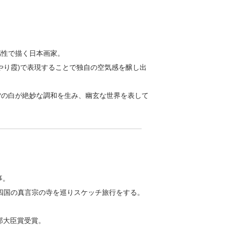
感性で描く日本画家。
やり霞)で表現することで独自の空気感を醸し出
雪の白が絶妙な調和を生み、幽玄な世界を表して
事。
西、四国の真言宗の寺を巡りスケッチ旅行をする。
文部大臣賞受賞。