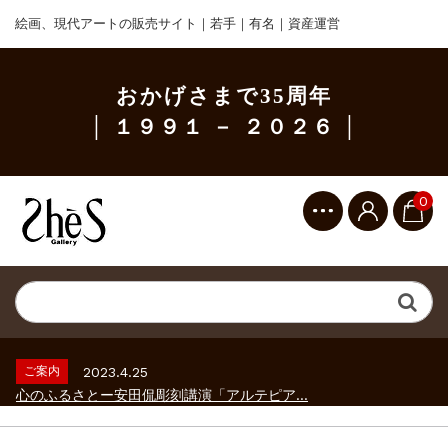
絵画、現代アートの販売サイト｜若手｜有名｜資産運営
おかげさまで35周年
│ １９９１ － ２０２６ │
0
ご案内
2023.2.25
ギャラリーシーズ「秋の美術散歩 京都・大...
ご案内
2026.2.17
砂澤ビッキ展 －砂澤ビッキの生きた時代－...
ご案内
2023.4.25
心のふるさとー安田侃彫刻講演「アルテピア...
ご案内
2023.2.25
ギャラリーシーズ「秋の美術散歩 京都・大...