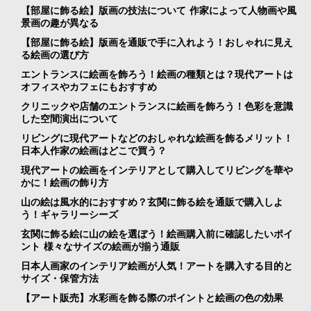
【部屋に飾る絵】版画の技法について 作家によって人物画や風
景画の趣が異なる
【部屋に飾る絵】版画を通販で手に入れよう！おしゃれに見え
る絵画の選び方
エントランスに絵画を飾ろう！絵画の種類とは？現代アートは
オフィスやカフェにもおすすめ
クリニックや店舗のエントランスに絵画を飾ろう！色彩を意識
した空間演出について
リビングに現代アートなどのおしゃれな絵画を飾るメリット！
日本人作家の絵画はどこで買う？
現代アートの絵画をインテリアとして購入してリビングを華や
かに！絵画の飾り方
山の絵は風水的におすすめ？玄関に飾る絵を通販で購入しよ
う！ギャラリーシーズ
玄関に飾る絵に山の絵を選ぼう！絵画購入前に確認したいポイ
ント 様々なサイズの絵画が揃う通販
日本人画家のインテリア絵画が人気！アートを購入する目的と
サイズ・保管方法
【アート販売】水彩画を飾る際のポイントと絵画の色の効果