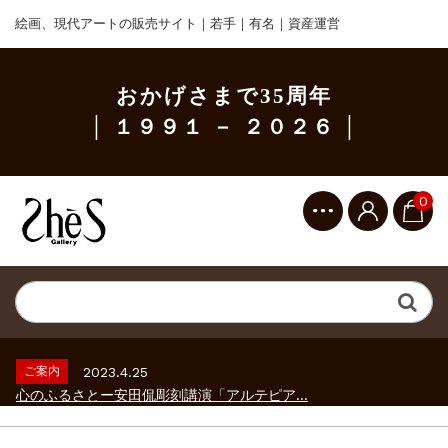
絵画、現代アートの販売サイト｜若手｜有名｜資産運営
おかげさまで35周年
│ １９９１ － ２０２６ │
0
ご案内
2023.2.25
ギャラリーシーズ「秋の美術散歩 京都・大...
ご案内
2026.2.17
砂澤ビッキ展 －砂澤ビッキの生きた時代－...
ご案内
2023.4.25
心のふるさとー安田侃彫刻講演「アルテピア...
ご案内
2023.2.25
ギャラリーシーズ「秋の美術散歩 京都・大...
ご案内
2026.2.17
砂澤ビッキ展 －砂澤ビッキの生きた時代－...