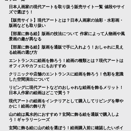
日本人画家の現代アートを取り扱う販売サイト一覧 値段やサイ
ズで選ぼう！
【販売サイト】現代アートとは？日本人画家の油彩・水彩画・
版画なども取り扱い
【部屋に飾る絵】版画の技法について 作家によって人物画や風
景画の趣が異なる
【部屋に飾る絵】版画を通販で手に入れよう！おしゃれに見え
る絵画の選び方
エントランスに絵画を飾ろう！絵画の種類とは？現代アートは
オフィスやカフェにもおすすめ
クリニックや店舗のエントランスに絵画を飾ろう！色彩を意識
した空間演出について
リビングに現代アートなどのおしゃれな絵画を飾るメリット！
日本人作家の絵画はどこで買う？
現代アートの絵画をインテリアとして購入してリビングを華や
かに！絵画の飾り方
山の絵は風水的におすすめ？玄関に飾る絵を通販で購入しよ
う！ギャラリーシーズ
玄関に飾る絵に山の絵を選ぼう！絵画購入前に確認したいポイ