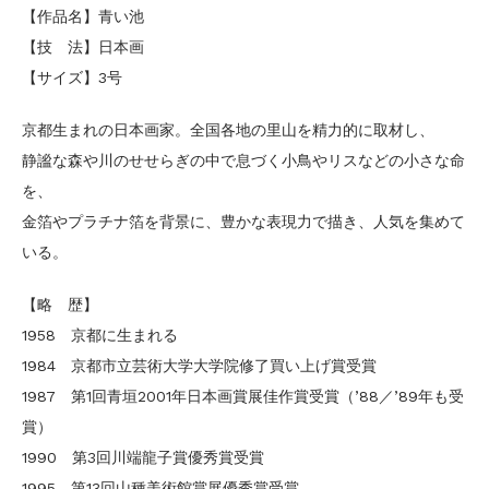
【作品名】青い池
【技 法】日本画
【サイズ】3号
京都生まれの日本画家。全国各地の里山を精力的に取材し、
静謐な森や川のせせらぎの中で息づく小鳥やリスなどの小さな命
を、
金箔やプラチナ箔を背景に、豊かな表現力で描き、人気を集めて
いる。
【略 歴】
1958 京都に生まれる
1984 京都市立芸術大学大学院修了買い上げ賞受賞
1987 第1回青垣2001年日本画賞展佳作賞受賞（’88／’89年も受
賞）
1990 第3回川端龍子賞優秀賞受賞
1995 第13回山種美術館賞展優秀賞受賞