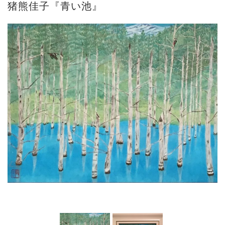
猪熊佳子『青い池』
ご案内
2023.4.25
心のふるさとー安田侃彫刻講演「アルテピア...
ご案内
2023.2.25
ギャラリーシーズ「秋の美術散歩 京都・大...