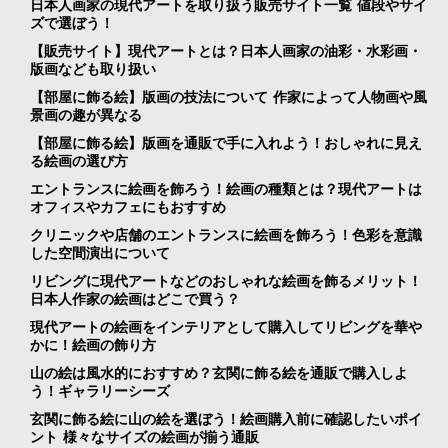
日本人画家の現代アートを取り扱う販売サイト一覧 値段やサイ
ズで選ぼう！
【販売サイト】現代アートとは？日本人画家の油彩・水彩画・
版画なども取り扱い
【部屋に飾る絵】版画の技法について 作家によって人物画や風
景画の趣が異なる
【部屋に飾る絵】版画を通販で手に入れよう！おしゃれに見え
る絵画の選び方
エントランスに絵画を飾ろう！絵画の種類とは？現代アートは
オフィスやカフェにもおすすめ
クリニックや店舗のエントランスに絵画を飾ろう！色彩を意識
した空間演出について
リビングに現代アートなどのおしゃれな絵画を飾るメリット！
日本人作家の絵画はどこで買う？
現代アートの絵画をインテリアとして購入してリビングを華や
かに！絵画の飾り方
山の絵は風水的におすすめ？玄関に飾る絵を通販で購入しよ
う！ギャラリーシーズ
玄関に飾る絵に山の絵を選ぼう！絵画購入前に確認したいポイ
ント 様々なサイズの絵画が揃う通販