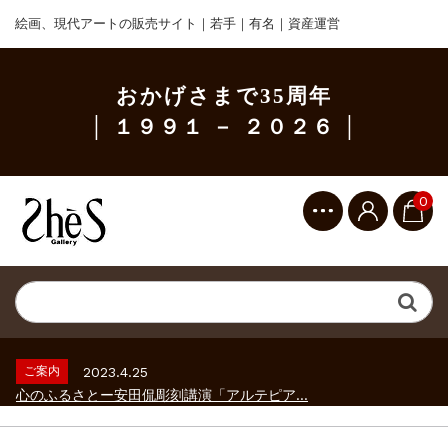
絵画、現代アートの販売サイト｜若手｜有名｜資産運営
おかげさまで35周年
│ １９９１ － ２０２６ │
0
ご案内
2023.2.25
ギャラリーシーズ「秋の美術散歩 京都・大...
ご案内
2026.2.17
砂澤ビッキ展 －砂澤ビッキの生きた時代－...
ご案内
2023.4.25
心のふるさとー安田侃彫刻講演「アルテピア...
ご案内
2023.2.25
ギャラリーシーズ「秋の美術散歩 京都・大...
ご案内
2026.2.17