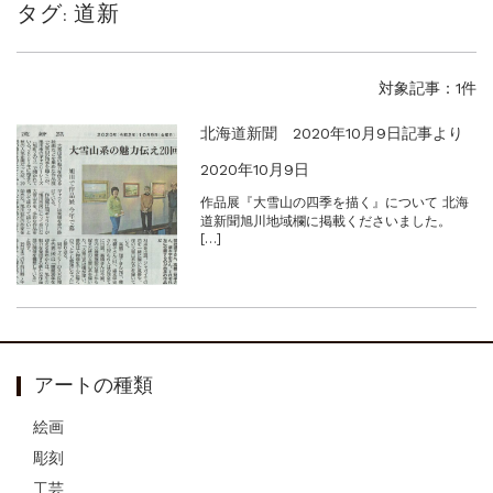
タグ:
道新
砂澤ビッキ展 －砂澤ビッキの生きた時代－...
ご案内
2023.4.25
心のふるさとー安田侃彫刻講演「アルテピア...
対象記事：1件
ご案内
2023.2.25
ギャラリーシーズ「秋の美術散歩 京都・大...
北海道新聞 2020年10月9日記事より
2020年10月9日
作品展『大雪山の四季を描く』について 北海
道新聞旭川地域欄に掲載くださいました。
[…]
アートの種類
絵画
彫刻
工芸