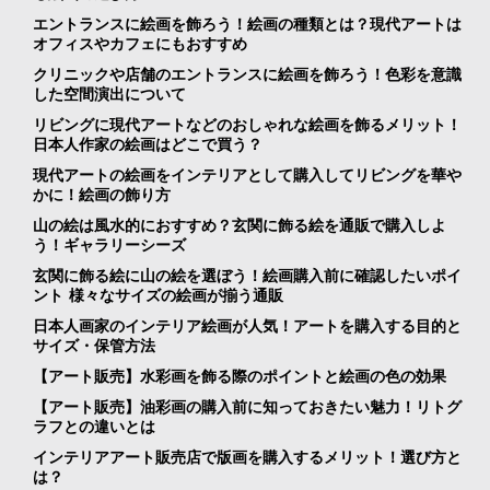
エントランスに絵画を飾ろう！絵画の種類とは？現代アートは
オフィスやカフェにもおすすめ
クリニックや店舗のエントランスに絵画を飾ろう！色彩を意識
した空間演出について
リビングに現代アートなどのおしゃれな絵画を飾るメリット！
日本人作家の絵画はどこで買う？
現代アートの絵画をインテリアとして購入してリビングを華や
かに！絵画の飾り方
山の絵は風水的におすすめ？玄関に飾る絵を通販で購入しよ
う！ギャラリーシーズ
玄関に飾る絵に山の絵を選ぼう！絵画購入前に確認したいポイ
ント 様々なサイズの絵画が揃う通販
日本人画家のインテリア絵画が人気！アートを購入する目的と
サイズ・保管方法
【アート販売】水彩画を飾る際のポイントと絵画の色の効果
【アート販売】油彩画の購入前に知っておきたい魅力！リトグ
ラフとの違いとは
インテリアアート販売店で版画を購入するメリット！選び方と
は？