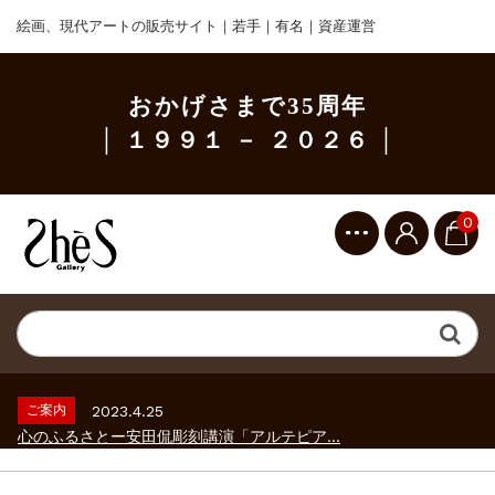
絵画、現代アートの販売サイト｜若手｜有名｜資産運営
おかげさまで35周年
│ １９９１ － ２０２６ │
0
ご案内
2023.2.25
ギャラリーシーズ「秋の美術散歩 京都・大...
ご案内
2026.2.17
砂澤ビッキ展 －砂澤ビッキの生きた時代－...
ご案内
2023.4.25
心のふるさとー安田侃彫刻講演「アルテピア...
ご案内
2023.2.25
ギャラリーシーズ「秋の美術散歩 京都・大...