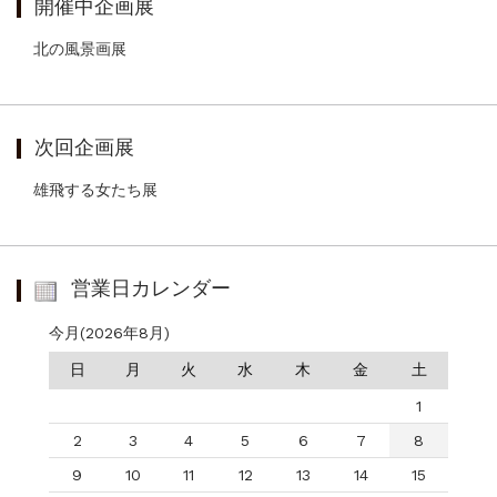
開催中企画展
北の風景画展
次回企画展
雄飛する女たち展
営業日カレンダー
今月(2026年8月)
日
月
火
水
木
金
土
1
2
3
4
5
6
7
8
9
10
11
12
13
14
15