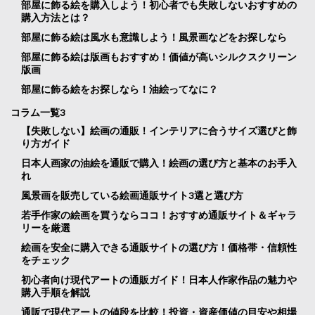
部屋に飾る絵を購入しよう！初心者でも失敗しないおすすめの
購入方法とは？
部屋に飾る絵は風水も意識しよう！風景画などをお探しなら
部屋に飾る絵は版画もおすすめ！価値が高いシルクスクリーン
版画
部屋に飾る絵をお探しなら！油絵ってなに？
コラム一覧3
【失敗しない】絵画の通販！インテリアに合うサイズ選びと飾
り方ガイド
日本人画家の油絵を通販で購入！絵画の選び方と基本のお手入
れ
風景画を販売している絵画通販サイト3選と選び方
若手作家の絵画を買うならココ！おすすめ通販サイト＆ギャラ
リーを厳選
絵画を安全に購入できる通販サイトの選び方！価格帯・信頼性
をチェック
初心者向け現代アートの通販ガイド！日本人作家作品の魅力や
購入手順を解説
通販で現代アートの値段を比較！投資・資産価値の目安や相場