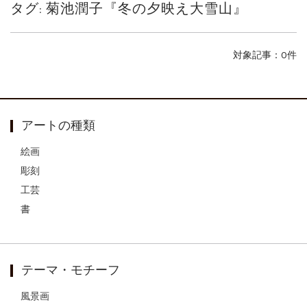
タグ:
菊池潤子『冬の夕映え大雪山』
ご案内
2026.2.17
砂澤ビッキ展 －砂澤ビッキの生きた時代－...
ご案内
2023.4.25
対象記事：0件
心のふるさとー安田侃彫刻講演「アルテピア...
ご案内
2023.2.25
ギャラリーシーズ「秋の美術散歩 京都・大...
アートの種類
絵画
彫刻
工芸
書
テーマ・モチーフ
風景画