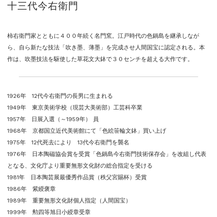
十三代今右衛門
ご案内
2026.2.17
砂澤ビッキ展 －砂澤ビッキの生きた時代－...
ご案内
2023.4.25
柿右衛門家とともに４００年続く名門窯。江戸時代の色鍋島を継承しなが
心のふるさとー安田侃彫刻講演「アルテピア...
ら、自ら新たな技法「吹き墨、薄墨」を完成させ人間国宝に認定される。本
ご案内
2023.2.25
作は、吹墨技法を駆使した草花文大鉢で３０センチを超える大作です。
ギャラリーシーズ「秋の美術散歩 京都・大...
1926年 12代今右衛門の長男に生まれる
1949年 東京美術学校（現芸大美術部）工芸科卒業
1957年 日展入選（～1959年） 員
1968年 京都国立近代美術館にて「色絵笹輪文鉢」買い上げ
1975年 12代死去により 13代今右衛門を襲名
1976年 日本陶磁協会賞を受賞「色鍋島今右衛門技術保存会」を改組し代表
となる、文化庁より重要無形文化財の総合指定を受ける
1981年 日本陶芸展最優秀作品賞（秩父宮賜杯）受賞
1986年 紫綬褒章
1989年 重要無形文化財個人指定（人間国宝）
1999年 勲四等旭日小綬章受章