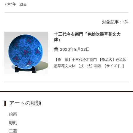
2001年 逝去
対象記事：1件
十三代今右衛門『色絵吹墨草花文大
鉢』
2020年8月23日
【作 家】十三代今右衛門 【作品名】色絵吹
墨草花文大鉢 【技 法】磁器 【サイズ […]
アートの種類
絵画
彫刻
工芸