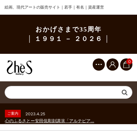
絵画、現代アートの販売サイト｜若手｜有名｜資産運営
おかげさまで35周年
│ １９９１ － ２０２６ │
0
ご案内
2023.2.25
ギャラリーシーズ「秋の美術散歩 京都・大...
ご案内
2026.2.17
砂澤ビッキ展 －砂澤ビッキの生きた時代－...
ご案内
2023.4.25
心のふるさとー安田侃彫刻講演「アルテピア...
ご案内
2023.2.25
ギャラリーシーズ「秋の美術散歩 京都・大...