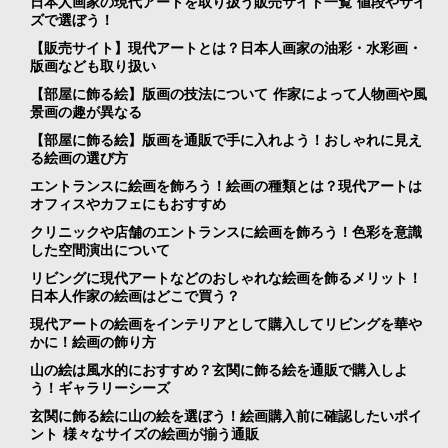
日本人画家の現代アートを取り扱う販売サイト一覧 値段やサイ
ズで選ぼう！
【販売サイト】現代アートとは？日本人画家の油彩・水彩画・
版画なども取り扱い
【部屋に飾る絵】版画の技法について 作家によって人物画や風
景画の趣が異なる
【部屋に飾る絵】版画を通販で手に入れよう！おしゃれに見え
る絵画の選び方
エントランスに絵画を飾ろう！絵画の種類とは？現代アートは
オフィスやカフェにもおすすめ
クリニックや店舗のエントランスに絵画を飾ろう！色彩を意識
した空間演出について
リビングに現代アートなどのおしゃれな絵画を飾るメリット！
日本人作家の絵画はどこで買う？
現代アートの絵画をインテリアとして購入してリビングを華や
かに！絵画の飾り方
山の絵は風水的におすすめ？玄関に飾る絵を通販で購入しよ
う！ギャラリーシーズ
玄関に飾る絵に山の絵を選ぼう！絵画購入前に確認したいポイ
ント 様々なサイズの絵画が揃う通販