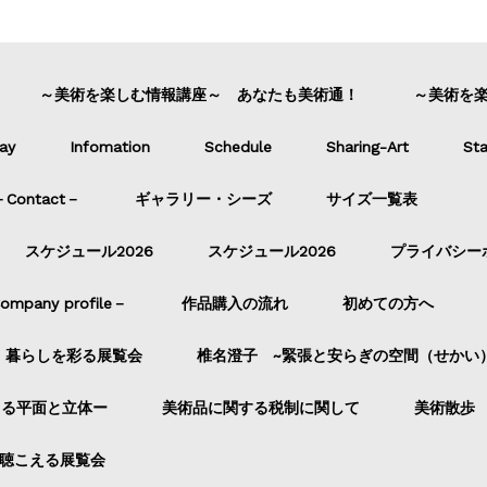
～美術を楽しむ情報講座～ あなたも美術通！
～美術を
ay
Infomation
Schedule
Sharing-Art
Sta
ontact－
ギャラリー・シーズ
サイズ一覧表
スケジュール2026
スケジュール2026
プライバシー
pany profile－
作品購入の流れ
初めての方へ
暮らしを彩る展覧会
椎名澄子 ~緊張と安らぎの空間（せかい
よる平面と立体ー
美術品に関する税制に関して
美術散歩
聴こえる展覧会