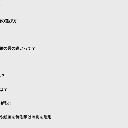
て
画の選び方
絵の具の違いって？
る？
は？
を解説！
や絵画を飾る際は照明を活用