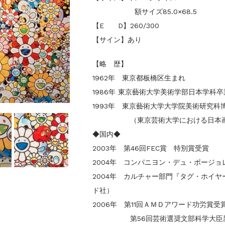
額サイズ85.0×68.5
【E D】260/300
【サイン】あり
【略 歴】
1962年 東京都板橋区生まれ
1986年 東京藝術大学美術学部日本学科
1993年 東京藝術大学大学院美術研究科
（東京芸術大学における日本画科
◆国内◆
2003年 第46回FEC賞 特別賞受賞
2004年 コンパニヨン・デュ・ボージョ
2004年 カルチャー部門『タグ・ホイヤ
ド社）
2006年 第11回ＡＭＤアワード功労賞受賞（Digit
第56回芸術選奨文部科学大臣新人