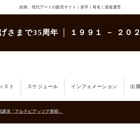
絵画、現代アートの販売サイト｜若手｜有名｜資産運営
げさまで35周年
│ １９９１ － ２０２
美術散歩 京都・大阪 ～二都物語～」
ィスト
スケジュール
インフォメーション
出
キの生きた時代－
刻講演「アルテピアッツア美唄」
美術散歩 京都・大阪 ～二都物語～」
キの生きた時代－
刻講演「アルテピアッツア美唄」
美術散歩 京都・大阪 ～二都物語～」