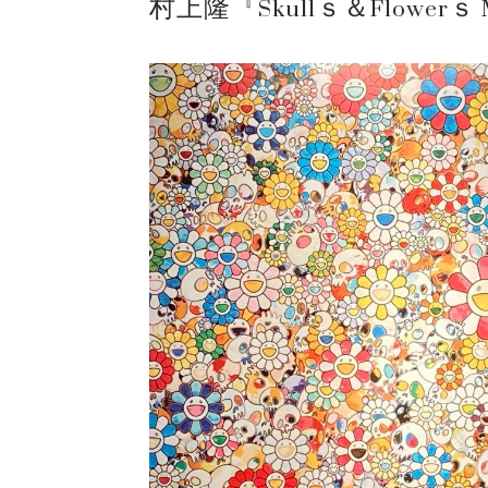
村上隆『Skullｓ＆Flowerｓ Mu