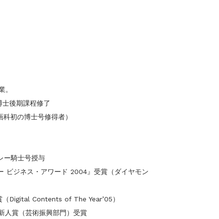
卒業。
博士後期課程修了
初の博士号修得者）
レー騎士号授与
ー ビジネス・アワード 2004』受賞（ダイヤモン
al Contents of The Year’05）
賞（芸術振興部門）受賞