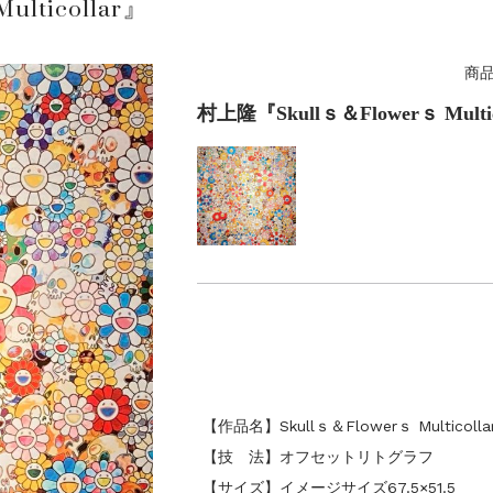
lticollar』
商品
村上隆『Skullｓ＆Flowerｓ Multic
【作品名】Skullｓ＆Flowerｓ Multicolla
【技 法】オフセットリトグラフ
【サイズ】イメージサイズ67.5×51.5