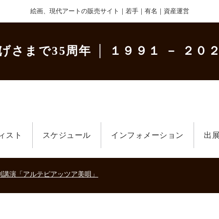
絵画、現代アートの販売サイト｜若手｜有名｜資産運営
げさまで35周年
│ １９９１ － ２０２
ィスト
スケジュール
インフォメーション
出
美術散歩 京都・大阪 ～二都物語～」
キの生きた時代－
刻講演「アルテピアッツア美唄」
美術散歩 京都・大阪 ～二都物語～」
キの生きた時代－
刻講演「アルテピアッツア美唄」
美術散歩 京都・大阪 ～二都物語～」