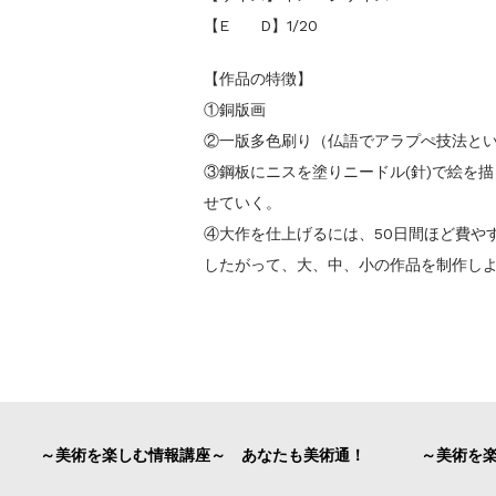
【E D】1/20
【作品の特徴】
①銅版画
②一版多色刷り（仏語でアラプぺ技法と
③鋼板にニスを塗りニードル(針)で絵を
せていく。
④大作を仕上げるには、50日間ほど費や
したがって、大、中、小の作品を制作しよ
～美術を楽しむ情報講座～ あなたも美術通！
～美術を