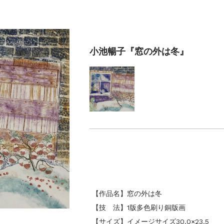
小池暢子『窓の外は冬』
【作品名】窓の外は冬
【技 法】1版多色刷り銅版画
【サイズ】イメージサイズ30.0×23.5