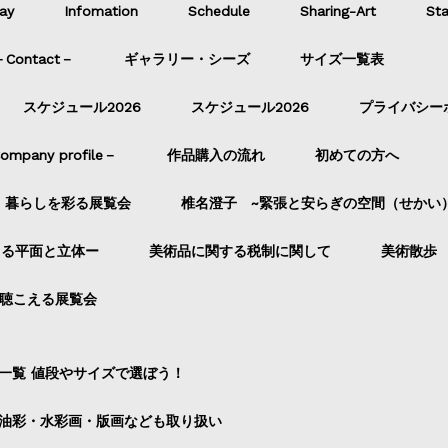
ay
Infomation
Schedule
Sharing-Art
Sta
ontact－
ギャラリー・シーズ
サイズ一覧表
スケジュール2026
スケジュール2026
プライバシー
pany profile－
作品購入の流れ
初めての方へ
暮らしを彩る展覧会
椎名澄子 ~緊張と安らぎの空間（せかい
よる平面と立体ー
美術品に関する税制に関して
美術散歩
聴こえる展覧会
一覧 値段やサイズで選ぼう！
油彩・水彩画・版画なども取り扱い