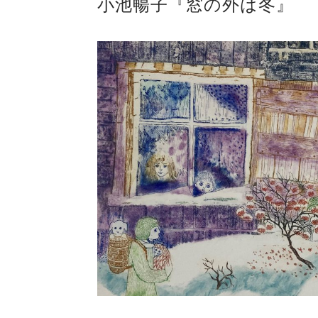
小池暢子『窓の外は冬』