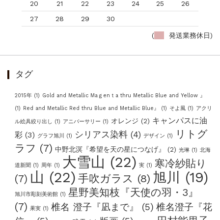
20
21
22
23
24
25
26
27
28
29
30
(
発送業務休日)
タグ
2015年
(1)
Gold and Metallic Maｇenｔa thru Metallic Blue and Yellow 』
(1)
Red and Metallic Red thru Blue and Metallic Blue』
(1)
そよ風
(1)
アクリ
キャンパスに油
オレンジ
(2)
ル絵具絞り出し
(1)
アニバーサリー
(1)
リトグ
シリアス染料
(4)
彩
(3)
グラフ旭川
(1)
デザイン
(1)
ラフ
(7)
中野北溟『希望を天の星につなげ』
(2)
光琳
(1)
北海
大雪山
(22)
寒冷紗貼り
道新聞
(1)
周年
(1)
実
(1)
山
(22)
旭川
(19)
手吹ガラス
(8)
(7)
星野美知枝『天使の羽・3』
旭川市彫刻美術館
(1)
(7)
椎名 澄子『凪まで』
(5)
椎名澄子『花
果実
(1)