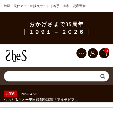
絵画、現代アートの販売サイト｜若手｜有名｜資産運営
おかげさまで35周年
│ １９９１ － ２０２６ │
0
ご案内
2023.2.25
ギャラリーシーズ「秋の美術散歩 京都・大...
ご案内
2026.2.17
砂澤ビッキ展 －砂澤ビッキの生きた時代－...
ご案内
2023.4.25
心のふるさとー安田侃彫刻講演「アルテピア...
ご案内
2023.2.25
ギャラリーシーズ「秋の美術散歩 京都・大...
ご案内
2026.2.17
砂澤ビッキ展 －砂澤ビッキの生きた時代－...