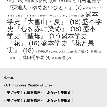
田村能里子
信』
(5)
版画
(5)
残雪
(2)
楽器
(1)
田園
(1)
『夢追人（ゆめおいびと）』
(7)
百瀬寿『ＮＥ.Ｄ
盛本
ｉａｇｏｎａｌ Ｐｌａｔｉｎum ｔo Goｌｄ ｂｙ Cｙaｎ』
(1)
学史『大雪山・夏』
(18)
盛本学
史『心を赤に染め』
(18)
盛本
学史『聖母』
(17)
盛本学史
盛本学史『花と果
『花』
(16)
実』
(18)
美術館
(2)
笹戸千鶴子
(1)
美しい暮らし
(1)
萩原常良
藤田喬平展
(4)
雪
(2)
『薫風』
(1)
道新
(1)
ホーム
~Art Improves Quality of Life~
～美術を楽しむ情報講座～ あなたも美術通！
～美術を楽しむ情報講座～ あなたも美術通！