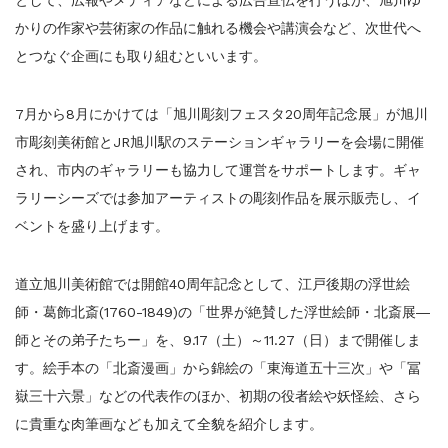
かりの作家や芸術家の作品に触れる機会や講演会など、次世代へ
とつなぐ企画にも取り組むといいます。
7月から8月にかけては「旭川彫刻フェスタ20周年記念展」が旭川
市彫刻美術館とJR旭川駅のステーションギャラリーを会場に開催
され、市内のギャラリーも協力して運営をサポートします。ギャ
ラリーシーズでは参加アーティストの彫刻作品を展示販売し、イ
ベントを盛り上げます。
道立旭川美術館では開館40周年記念として、江戸後期の浮世絵
師・葛飾北斎(1760-1849)の「世界が絶賛した浮世絵師・北斎展―
師とその弟子たちー」を、9.17（土）～11.27（日）まで開催しま
す。絵手本の「北斎漫画」から錦絵の「東海道五十三次」や「冨
嶽三十六景」などの代表作のほか、初期の役者絵や妖怪絵、さら
に貴重な肉筆画なども加えて全貌を紹介します。