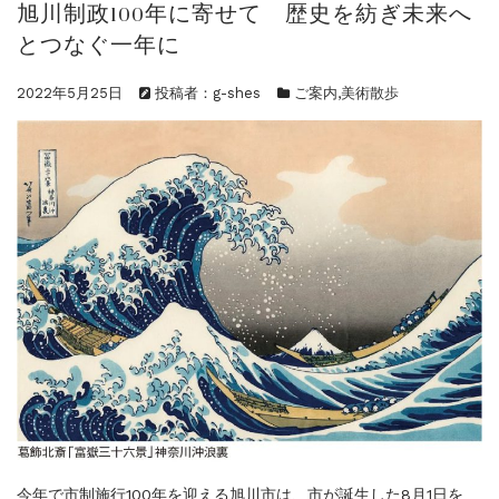
旭川制政100年に寄せて 歴史を紡ぎ未来へ
ご案内
2023.4.25
とつなぐ一年に
心のふるさとー安田侃彫刻講演「アルテピア...
ご案内
2023.2.25
2022年5月25日
投稿者：g-shes
ご案内
,
美術散歩
ギャラリーシーズ「秋の美術散歩 京都・大...
今年で市制施行100年を迎える旭川市は、市が誕生した8月1日を