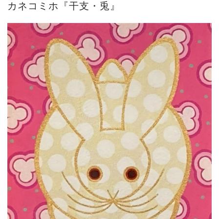
カネコミホ『干支・兎』
ご案内
2026.2.17
砂澤ビッキ展 －砂澤ビッキの生きた時代－...
ご案内
2023.4.25
心のふるさとー安田侃彫刻講演「アルテピア...
ご案内
2023.2.25
ギャラリーシーズ「秋の美術散歩 京都・大...