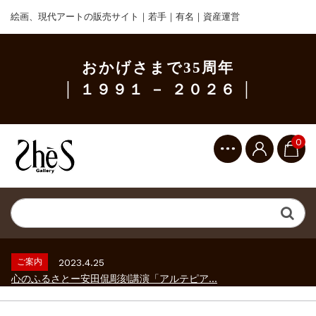
絵画、現代アートの販売サイト｜若手｜有名｜資産運営
おかげさまで35周年
│ １９９１ － ２０２６ │
0
ご案内
2023.2.25
ギャラリーシーズ「秋の美術散歩 京都・大...
ご案内
2026.2.17
砂澤ビッキ展 －砂澤ビッキの生きた時代－...
ご案内
2023.4.25
心のふるさとー安田侃彫刻講演「アルテピア...
ご案内
2023.2.25
ギャラリーシーズ「秋の美術散歩 京都・大...