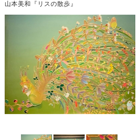
山本美和『リスの散歩』
ご案内
2026.2.17
砂澤ビッキ展 －砂澤ビッキの生きた時代－...
ご案内
2023.4.25
心のふるさとー安田侃彫刻講演「アルテピア...
ご案内
2023.2.25
ギャラリーシーズ「秋の美術散歩 京都・大...