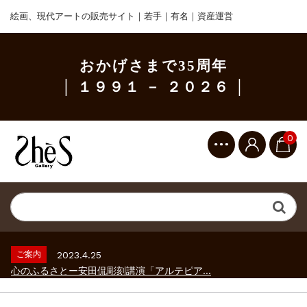
絵画、現代アートの販売サイト｜若手｜有名｜資産運営
おかげさまで35周年
│ １９９１ － ２０２６ │
0
ご案内
2023.2.25
ギャラリーシーズ「秋の美術散歩 京都・大...
ご案内
2026.2.17
砂澤ビッキ展 －砂澤ビッキの生きた時代－...
ご案内
2023.4.25
心のふるさとー安田侃彫刻講演「アルテピア...
ご案内
2023.2.25
ギャラリーシーズ「秋の美術散歩 京都・大...